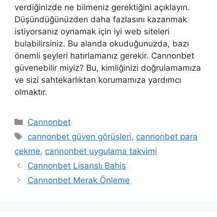
verdiğinizde ne bilmeniz gerektiğini açıklayın.
Düşündüğünüzden daha fazlasını kazanmak
istiyorsanız oynamak için iyi web siteleri
bulabilirsiniz. Bu alanda okuduğunuzda, bazı
önemli şeyleri hatırlamanız gerekir. Cannonbet
güvenebilir miyiz? Bu, kimliğinizi doğrulamamıza
ve sizi sahtekarlıktan korumamıza yardımcı
olmaktır.
Kategoriler
Cannonbet
Etiketler
cannonbet güven görüşleri
,
cannonbet para
çekme
,
cannonbet uygulama takvimi
Cannonbet Lisanslı Bahis
Cannonbet Merak Önleme