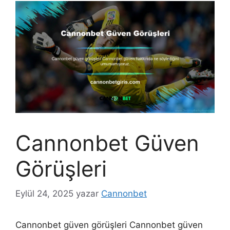
Cannonbet Güven
Görüşleri
Eylül 24, 2025
yazar
Cannonbet
Cannonbet güven görüşleri Cannonbet güven