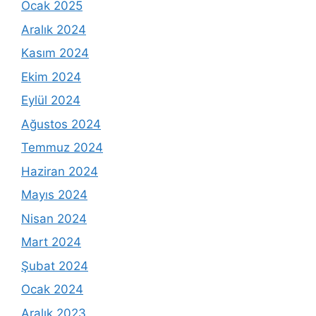
Ocak 2025
Aralık 2024
Kasım 2024
Ekim 2024
Eylül 2024
Ağustos 2024
Temmuz 2024
Haziran 2024
Mayıs 2024
Nisan 2024
Mart 2024
Şubat 2024
Ocak 2024
Aralık 2023