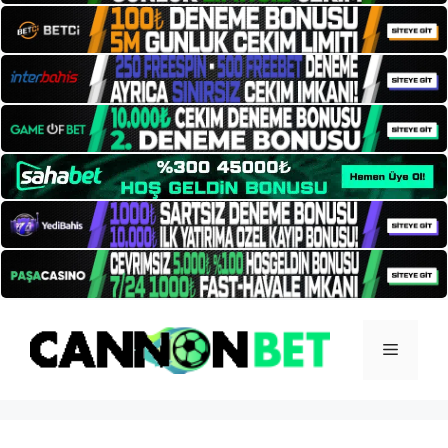
İçeriğe
atla
Menü