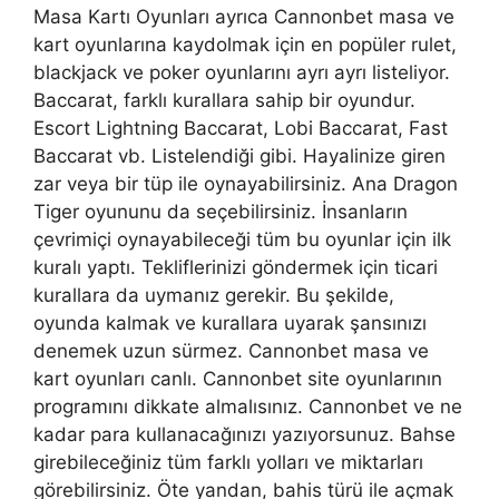
Masa Kartı Oyunları ayrıca Cannonbet masa ve
kart oyunlarına kaydolmak için en popüler rulet,
blackjack ve poker oyunlarını ayrı ayrı listeliyor.
Baccarat, farklı kurallara sahip bir oyundur.
Escort Lightning Baccarat, Lobi Baccarat, Fast
Baccarat vb. Listelendiği gibi. Hayalinize giren
zar veya bir tüp ile oynayabilirsiniz. Ana Dragon
Tiger oyununu da seçebilirsiniz. İnsanların
çevrimiçi oynayabileceği tüm bu oyunlar için ilk
kuralı yaptı. Tekliflerinizi göndermek için ticari
kurallara da uymanız gerekir. Bu şekilde,
oyunda kalmak ve kurallara uyarak şansınızı
denemek uzun sürmez. Cannonbet masa ve
kart oyunları canlı. Cannonbet site oyunlarının
programını dikkate almalısınız. Cannonbet ve ne
kadar para kullanacağınızı yazıyorsunuz. Bahse
girebileceğiniz tüm farklı yolları ve miktarları
görebilirsiniz. Öte yandan, bahis türü ile açmak