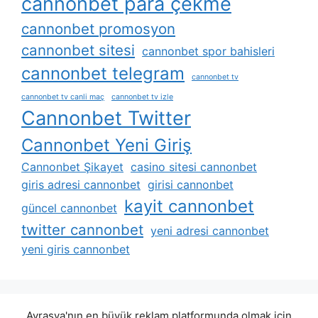
cannonbet para çekme
cannonbet promosyon
cannonbet sitesi
cannonbet spor bahisleri
cannonbet telegram
cannonbet tv
cannonbet tv canli maç
cannonbet tv izle
Cannonbet Twitter
Cannonbet Yeni Giriş
Cannonbet Şikayet
casino sitesi cannonbet
giris adresi cannonbet
girisi cannonbet
kayit cannonbet
güncel cannonbet
twitter cannonbet
yeni adresi cannonbet
yeni giris cannonbet
Avrasya'nın en büyük reklam platformunda olmak için