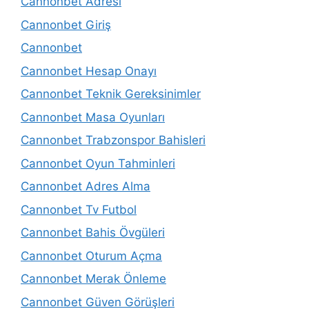
Cannonbet Adresi
Cannonbet Giriş
Cannonbet
Cannonbet Hesap Onayı
Cannonbet Teknik Gereksinimler
Cannonbet Masa Oyunları
Cannonbet Trabzonspor Bahisleri
Cannonbet Oyun Tahminleri
Cannonbet Adres Alma
Cannonbet Tv Futbol
Cannonbet Bahis Övgüleri
Cannonbet Oturum Açma
Cannonbet Merak Önleme
Cannonbet Güven Görüşleri