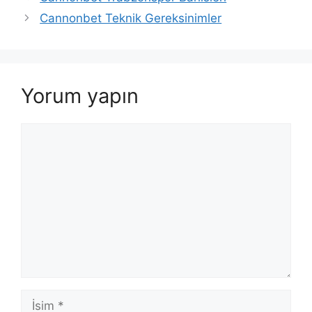
Cannonbet Teknik Gereksinimler
Yorum yapın
Yorum
İsim