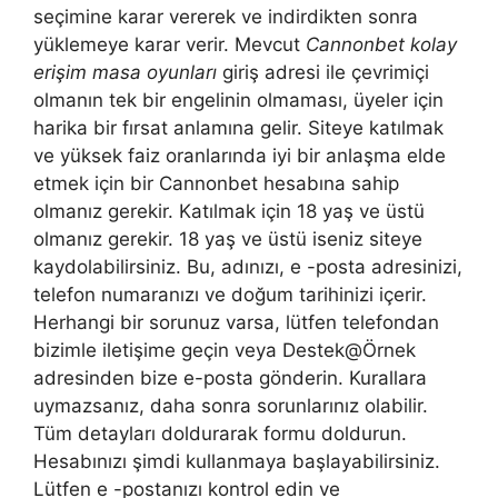
seçimine karar vererek ve indirdikten sonra
yüklemeye karar verir. Mevcut
Cannonbet kolay
erişim masa oyunları
giriş adresi ile çevrimiçi
olmanın tek bir engelinin olmaması, üyeler için
harika bir fırsat anlamına gelir. Siteye katılmak
ve yüksek faiz oranlarında iyi bir anlaşma elde
etmek için bir Cannonbet hesabına sahip
olmanız gerekir. Katılmak için 18 yaş ve üstü
olmanız gerekir. 18 yaş ve üstü iseniz siteye
kaydolabilirsiniz. Bu, adınızı, e -posta adresinizi,
telefon numaranızı ve doğum tarihinizi içerir.
Herhangi bir sorunuz varsa, lütfen telefondan
bizimle iletişime geçin veya Destek@Örnek
adresinden bize e-posta gönderin. Kurallara
uymazsanız, daha sonra sorunlarınız olabilir.
Tüm detayları doldurarak formu doldurun.
Hesabınızı şimdi kullanmaya başlayabilirsiniz.
Lütfen e -postanızı kontrol edin ve