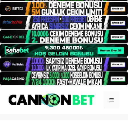
İçeriğe
atla
Menü