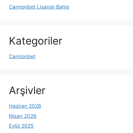
Cannonbet Lisanslı Bahis
Kategoriler
Cannonbet
Arşivler
Haziran 2026
Nisan 2026
Eylül 2025