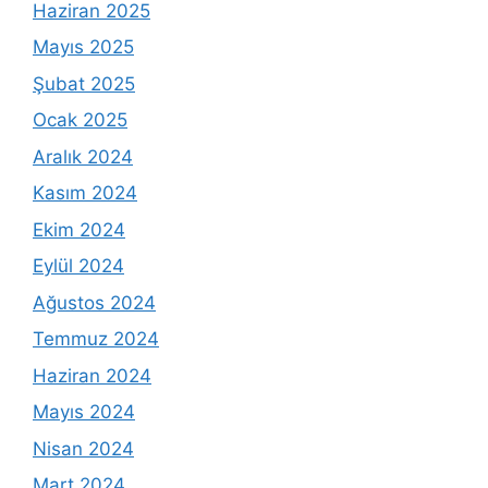
Haziran 2025
Mayıs 2025
Şubat 2025
Ocak 2025
Aralık 2024
Kasım 2024
Ekim 2024
Eylül 2024
Ağustos 2024
Temmuz 2024
Haziran 2024
Mayıs 2024
Nisan 2024
Mart 2024