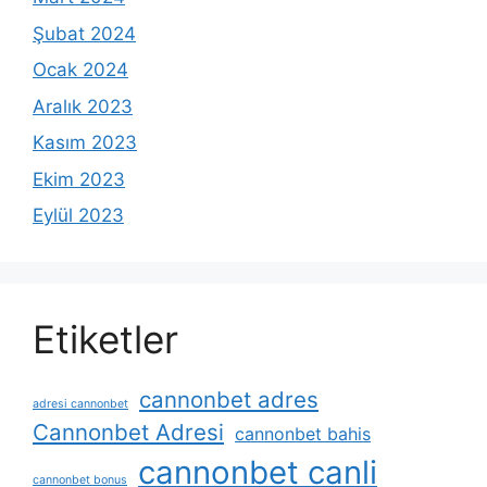
Şubat 2024
Ocak 2024
Aralık 2023
Kasım 2023
Ekim 2023
Eylül 2023
Etiketler
cannonbet adres
adresi cannonbet
Cannonbet Adresi
cannonbet bahis
cannonbet canli
cannonbet bonus