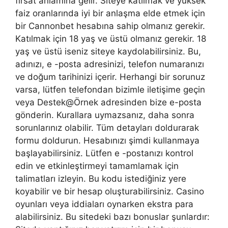
fırsat anlamına gelir. Siteye katılmak ve yüksek
faiz oranlarında iyi bir anlaşma elde etmek için
bir Cannonbet hesabına sahip olmanız gerekir.
Katılmak için 18 yaş ve üstü olmanız gerekir. 18
yaş ve üstü iseniz siteye kaydolabilirsiniz. Bu,
adınızı, e -posta adresinizi, telefon numaranızı
ve doğum tarihinizi içerir. Herhangi bir sorunuz
varsa, lütfen telefondan bizimle iletişime geçin
veya Destek@Örnek adresinden bize e-posta
gönderin. Kurallara uymazsanız, daha sonra
sorunlarınız olabilir. Tüm detayları doldurarak
formu doldurun. Hesabınızı şimdi kullanmaya
başlayabilirsiniz. Lütfen e -postanızı kontrol
edin ve etkinleştirmeyi tamamlamak için
talimatları izleyin. Bu kodu istediğiniz yere
koyabilir ve bir hesap oluşturabilirsiniz. Casino
oyunları veya iddiaları oynarken ekstra para
alabilirsiniz. Bu sitedeki bazı bonuslar şunlardır: