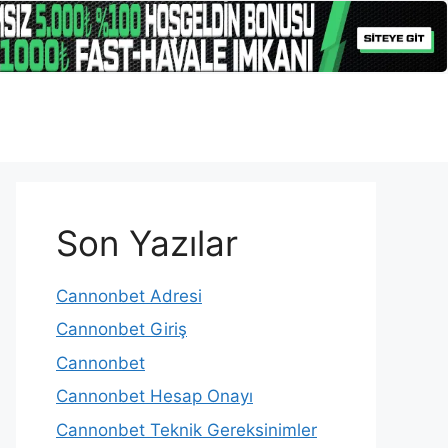
Son Yazılar
Cannonbet Adresi
Cannonbet Giriş
Cannonbet
Cannonbet Hesap Onayı
Cannonbet Teknik Gereksinimler