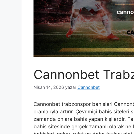
Cannonbet Trabz
Nisan 14, 2026
yazar
Cannonbet
Cannonbet trabzonspor bahisleri Cannonbe
oranlarıyla artırır. Çevrimiçi bahis sitele
zamanda onlara bahis yapan kişilerdir. Fark
bahis sitesinde gerçek zamanlı olarak ne k