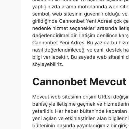
yaptığınızda arama motorlarında web sitesi
sembol, web sitesinin güvenilir olduğu ve
girildiğinde Cannonbet Yeni Adresi çok çeş
nedenle hizmet seçenekleri arasında ileti
değerlendirilmelidir. İletişim denilince karş
Cannonbet Yeni Adresi Bu yazıda bu hizme
nasıl değerlendirileceği ve canlı destek hat
bilgi verilecektir. Bu sayede web sitesin
söyleyebiliriz.
Cannonbet Mevcut 
Mevcut web sitesinin erişim URL’si değişir
bahisçiyle iletişime geçmek ve hizmetlerin
yeterlidir. Her haber bülteninde kapatıla
yeni açılan ve etkinleştirilen alan bilgilerin
bülteninin başında yayınladığımız bir giriş 