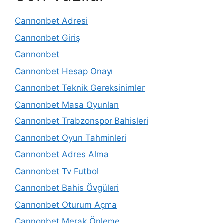
Cannonbet Adresi
Cannonbet Giriş
Cannonbet
Cannonbet Hesap Onayı
Cannonbet Teknik Gereksinimler
Cannonbet Masa Oyunları
Cannonbet Trabzonspor Bahisleri
Cannonbet Oyun Tahminleri
Cannonbet Adres Alma
Cannonbet Tv Futbol
Cannonbet Bahis Övgüleri
Cannonbet Oturum Açma
Cannonbet Merak Önleme