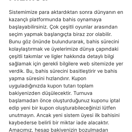
Sistemimize para aktardıktan sonra dünyanın en
kazançlı platformunda bahis oynamaya
başlayabilirsiniz. Çok çeşitli oyunlar arasından
seçim yapmak başlangıçta biraz zor olabilir.
Bunu göz önünde bulundurarak, bahis sürecini
kolaylaştırmak ve üyelerimize dünya çapındaki
çeşitli takımlar ve ligler hakkında detaylı bilgi
sağlamak için gerekli bilgilere web sitemizde yer
verdik. Bu, bahis sürecini basitleştirir ve bahis
yapma süresini hızlandırır. Kupon
uyguladığınızda kupon tutarı toplam
bakiyenizden düşülecektir. Turnuva
başlamadan önce oluşturduğunuz kuponu iptal
edip yeni bir kupon oluşturabileceğinizi lütfen
unutmayın. Ancak yeni sistem üyesi ilk bahisini
kaybederse belirli bir miktar iade alacaktır.
Amacımız, hesap bakiyenizin bozulmadan