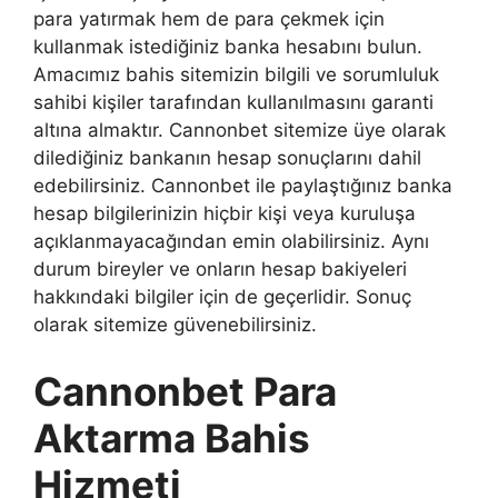
para yatırmak hem de para çekmek için
kullanmak istediğiniz banka hesabını bulun.
Amacımız bahis sitemizin bilgili ve sorumluluk
sahibi kişiler tarafından kullanılmasını garanti
altına almaktır. Cannonbet sitemize üye olarak
dilediğiniz bankanın hesap sonuçlarını dahil
edebilirsiniz. Cannonbet ile paylaştığınız banka
hesap bilgilerinizin hiçbir kişi veya kuruluşa
açıklanmayacağından emin olabilirsiniz. Aynı
durum bireyler ve onların hesap bakiyeleri
hakkındaki bilgiler için de geçerlidir. Sonuç
olarak sitemize güvenebilirsiniz.
Cannonbet Para
Aktarma Bahis
Hizmeti