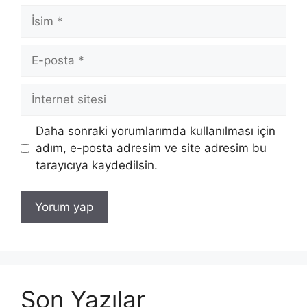
İsim
E-
posta
İnternet
sitesi
Daha sonraki yorumlarımda kullanılması için
adım, e-posta adresim ve site adresim bu
tarayıcıya kaydedilsin.
Son Yazılar