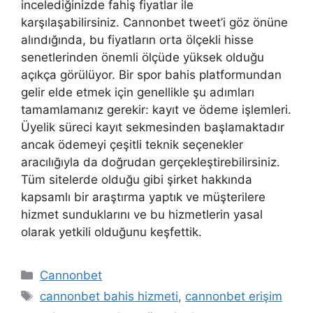
incelediğinizde fahiş fiyatlar ile
karşılaşabilirsiniz. Cannonbet tweet’i göz önüne
alındığında, bu fiyatların orta ölçekli hisse
senetlerinden önemli ölçüde yüksek olduğu
açıkça görülüyor. Bir spor bahis platformundan
gelir elde etmek için genellikle şu adımları
tamamlamanız gerekir: kayıt ve ödeme işlemleri.
Üyelik süreci kayıt sekmesinden başlamaktadır
ancak ödemeyi çeşitli teknik seçenekler
aracılığıyla da doğrudan gerçekleştirebilirsiniz.
Tüm sitelerde olduğu gibi şirket hakkında
kapsamlı bir araştırma yaptık ve müşterilere
hizmet sunduklarını ve bu hizmetlerin yasal
olarak yetkili olduğunu keşfettik.
Kategoriler
Cannonbet
Etiketler
cannonbet bahis hizmeti
,
cannonbet erişim