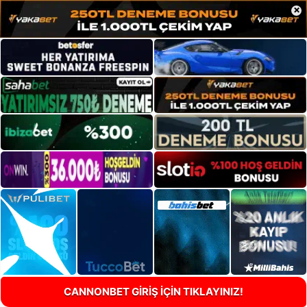
×
CANNONBET GİRİŞ İÇİN TIKLAYINIZ!