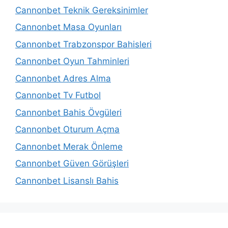
Cannonbet Teknik Gereksinimler
Cannonbet Masa Oyunları
Cannonbet Trabzonspor Bahisleri
Cannonbet Oyun Tahminleri
Cannonbet Adres Alma
Cannonbet Tv Futbol
Cannonbet Bahis Övgüleri
Cannonbet Oturum Açma
Cannonbet Merak Önleme
Cannonbet Güven Görüşleri
Cannonbet Lisanslı Bahis