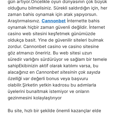
gün artıyor.Öncelikle oyun dünyasının çok büyük
olduğunu bilmelisiniz. Sürekli saldırdığın için, her
zaman bahis oynamak için atak yapıyorsun.
Araştırmalısınız.
Cannonbet
İnternette bahis
oynamak hiçbir zaman güvenli değildir. İnternet
casino web sitesini keşfetmek günümüzde
oldukça basit. Yine de güvenilir siteleri bulmak
zordur. Cannonbet casino ve casino sitesine
göz atmanızı öneririz. Bu web sitesi uzun
süredir varlığını sürdürüyor ve sağlam bir temele
sahipEkibinizin aktif olarak katılımı varsa, bu
alacağınız en
Cannonbet sitesinin çok sayıda
özelliği var
değerli bonus veya başvuru
olabilir.Şirketin yetkin kadrosu bu adımlarla
üyelerini bunaltmak istemiyor ve onların
gezinmesini kolaylaştırıyor
Bu site, hızlı bir şekilde önemli kazançlar elde