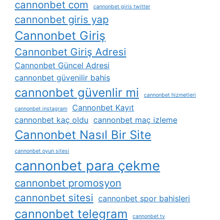
cannonbet com
cannonbet giris twitter
cannonbet giris yap
Cannonbet Giriş
Cannonbet Giriş Adresi
Cannonbet Güncel Adresi
cannonbet güvenilir bahis
cannonbet güvenlir mi
cannonbet hizmetleri
Cannonbet Kayıt
cannonbet instagram
cannonbet kaç oldu
cannonbet maç izleme
Cannonbet Nasıl Bir Site
cannonbet oyun sitesi
cannonbet para çekme
cannonbet promosyon
cannonbet sitesi
cannonbet spor bahisleri
cannonbet telegram
cannonbet tv