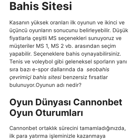
Bahis Sitesi
Kasanın yüksek oranları ilk oyunun ve ikinci ve
üçüncü oyunların sonucunu belirleyebilir. Düşük
fiyatlarla çeşitli MS seçenekleri sunuyoruz ve
müşteriler MS 1, MS 2 vb. arasından seçim
yapabilir. Seçeneklere bahis oynayabilirsiniz.
Tenis ve voleybol gibi geleneksel sporların yanı
sıra bazı e-spor dallarında da
seobahis
çevrimiçi bahis sitesi
benzersiz fırsatlar
bulunuyor.Oyunun adı nedir?
Oyun Dünyası Cannonbet
Oyun Oturumları
Cannonbet ortaklık sürecini tamamladığınızda,
ilk para yatırma işleminizle kazanmaya