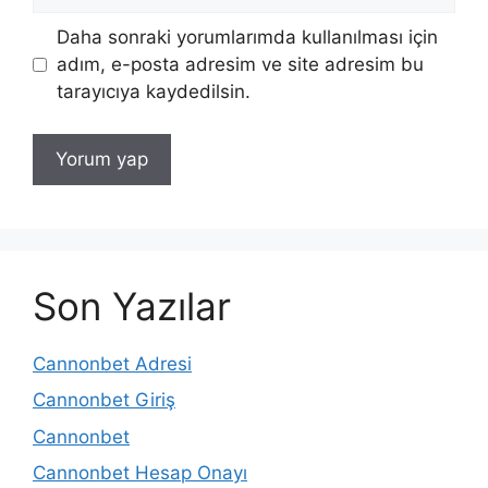
sitesi
Daha sonraki yorumlarımda kullanılması için
adım, e-posta adresim ve site adresim bu
tarayıcıya kaydedilsin.
Son Yazılar
Cannonbet Adresi
Cannonbet Giriş
Cannonbet
Cannonbet Hesap Onayı