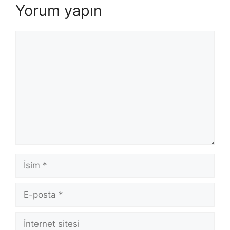
Yorum yapın
Yorum
İsim
E-
posta
İnternet