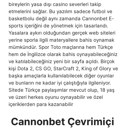
bireylerin yasa dışı casino severleri takip
etmelerini sağlar. Bu yazılım sadece futbol ve
basketbolu değil aynı zamanda Cannonbet E-
sports içeriğini de yönetmek için tasarlandı.
Yasalara aykırı olduğundan gerçek web siteleri
yerine sporla ilgili materyallere bahis oynamak
mümkündür. Spor Toto maçlarına hem Türkçe
hem de İngilizce olarak bahis oynayabileceğiniz
ve katılabileceğiniz yeni bir sayfa açıldı. Birçok
kişi Dota 2, CS GO, StarCraft 2, King of Glory ve
başka amaçlarla kullanılabilecek diğer oyunlar
ve bunların ne kadar iyi çalıştığıyla ilgileniyor.
Sitede Türkçe paylaşımlar mevcut olup, 18 yaş
ve üzeri herkes oyunu oynayabilir ve özel
içeriklerden para kazanabilir
Cannonbet Çevrimiçi