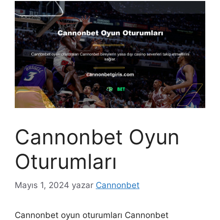
Cannonbet Oyun
Oturumları
Mayıs 1, 2024
yazar
Cannonbet
Cannonbet oyun oturumları Cannonbet