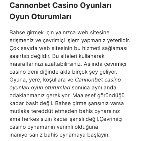
Cannonbet Casino Oyunları
Oyun Oturumları
Bahse girmek için yalnızca web sitesine
erişmeniz ve çevrimiçi işlem yapmanız yeterlidir.
Çok sayıda web sitesinin bu hizmeti sağlaması
şaşırtıcı değildir. Bu siteleri kullanarak
masraflarınızı azaltabilirsiniz. Aslında çevrimiçi
casino denildiğinde akla birçok şey geliyor.
Oyuna, yere, koşullara ve
Cannonbet casino
oyunları oyun oturumları
sonuca aynı anda
odaklanmanız gerekiyor. Maalesef göründüğü
kadar basit değil. Bahse girme şansınız varsa
mutlaka tereddüt etmeden bahis oynarsınız
ama herkes sizin kadar şanslı değil.Çevrimiçi
casino oynamanın verimli olduğuna
inanıyorsanız bahis oynamaya başlayın.