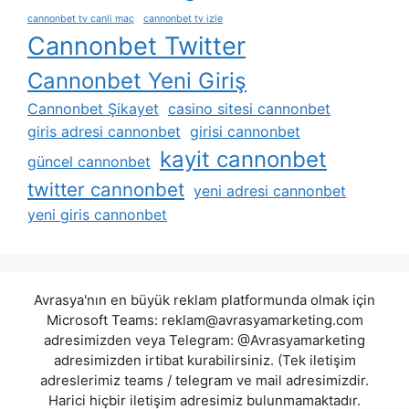
cannonbet tv canli maç
cannonbet tv izle
Cannonbet Twitter
Cannonbet Yeni Giriş
Cannonbet Şikayet
casino sitesi cannonbet
giris adresi cannonbet
girisi cannonbet
kayit cannonbet
güncel cannonbet
twitter cannonbet
yeni adresi cannonbet
yeni giris cannonbet
Avrasya'nın en büyük reklam platformunda olmak için
Microsoft Teams:
reklam@avrasyamarketing.com
adresimizden veya Telegram: @Avrasyamarketing
adresimizden irtibat kurabilirsiniz. (Tek iletişim
adreslerimiz teams / telegram ve mail adresimizdir.
Harici hiçbir iletişim adresimiz bulunmamaktadır.