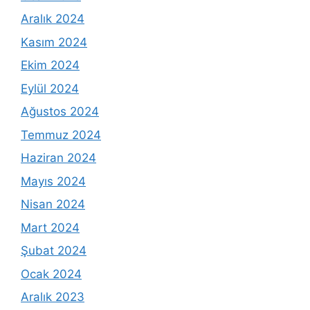
Aralık 2024
Kasım 2024
Ekim 2024
Eylül 2024
Ağustos 2024
Temmuz 2024
Haziran 2024
Mayıs 2024
Nisan 2024
Mart 2024
Şubat 2024
Ocak 2024
Aralık 2023