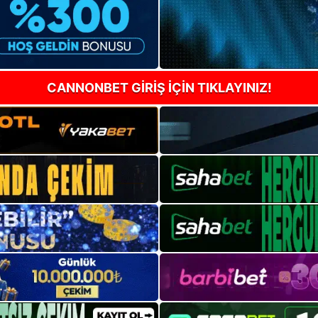
CANNONBET GİRİŞ İÇİN TIKLAYINIZ!