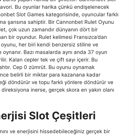
 favori. Bu oyunlar harika çünkü endişelenecek
nnonbet Slot Games kategorisinde, oyuncular farklı
a şansına sahiptir. Bir Cannonbet Rulet Oyunu
et, çok uzun zamandır dünyanın dört bir
an bir oyundur. Rulet kelimesi Fransızca’dan
 oyunu, her biri kendi benzersiz stiline ve
nde oynanır. Bazı masalarda aynı anda 37 oyun
ir. Kalan cepler tek ve çift sayı içerir. Bu
 siyahtır. Cep 0 zümrüt. Bu oyunu oynamak
nce belirli bir miktar para kazanana kadar
eği döndürür ve topu farklı yönlere döndürür ve
 direksiyona inerse, gerçek skora en yakın olanı
jisi Slot Çeşitleri
nı ve enerjisini hissedebileceğiniz gerçek bir