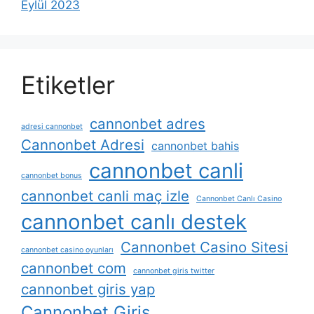
Eylül 2023
Etiketler
cannonbet adres
adresi cannonbet
Cannonbet Adresi
cannonbet bahis
cannonbet canli
cannonbet bonus
cannonbet canli maç izle
Cannonbet Canlı Casino
cannonbet canlı destek
Cannonbet Casino Sitesi
cannonbet casino oyunları
cannonbet com
cannonbet giris twitter
cannonbet giris yap
Cannonbet Giriş