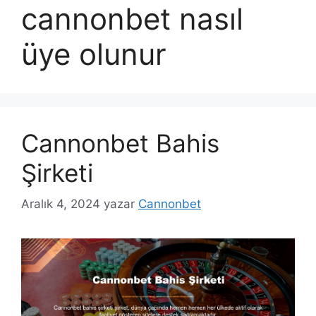
cannonbet nasıl
üye olunur
Cannonbet Bahis
Şirketi
Aralık 4, 2024
yazar
Cannonbet