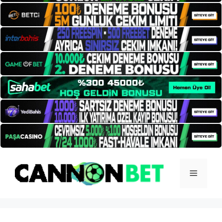
İçeriğe
atla
Menü