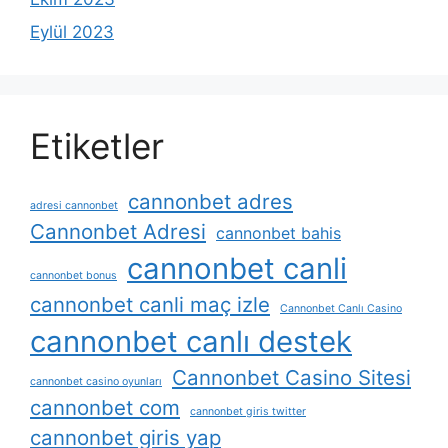
Eylül 2023
Etiketler
cannonbet adres
adresi cannonbet
Cannonbet Adresi
cannonbet bahis
cannonbet canli
cannonbet bonus
cannonbet canli maç izle
Cannonbet Canlı Casino
cannonbet canlı destek
Cannonbet Casino Sitesi
cannonbet casino oyunları
cannonbet com
cannonbet giris twitter
cannonbet giris yap