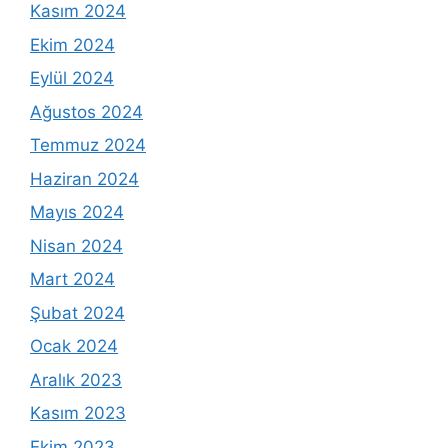
Kasım 2024
Ekim 2024
Eylül 2024
Ağustos 2024
Temmuz 2024
Haziran 2024
Mayıs 2024
Nisan 2024
Mart 2024
Şubat 2024
Ocak 2024
Aralık 2023
Kasım 2023
Ekim 2023