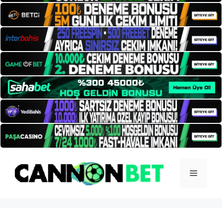
İçeriğe
atla
Menü