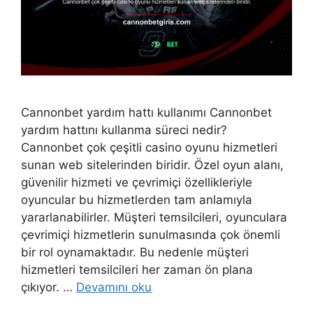
Cannonbet yardım hattı kullanımı Cannonbet
yardım hattını kullanma süreci nedir?
Cannonbet çok çeşitli casino oyunu hizmetleri
sunan web sitelerinden biridir. Özel oyun alanı,
güvenilir hizmeti ve çevrimiçi özellikleriyle
oyuncular bu hizmetlerden tam anlamıyla
yararlanabilirler. Müşteri temsilcileri, oyunculara
çevrimiçi hizmetlerin sunulmasında çok önemli
bir rol oynamaktadır. Bu nedenle müşteri
hizmetleri temsilcileri her zaman ön plana
çıkıyor. …
Devamını oku