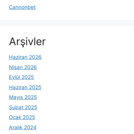
Cannonbet
Arşivler
Haziran 2026
Nisan 2026
Eylül 2025
Haziran 2025
Mayıs 2025
Şubat 2025
Ocak 2025
Aralık 2024