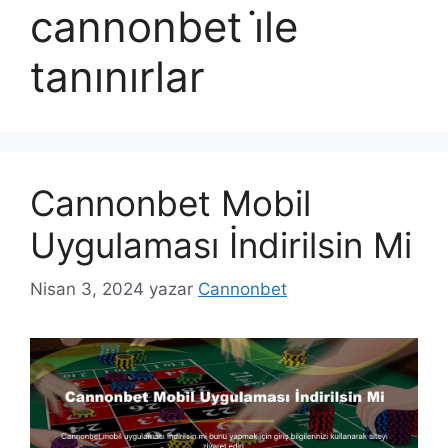
cannonbet i̇le
tanınırlar
Cannonbet Mobil
Uygulaması İndirilsin Mi
Nisan 3, 2024
yazar
Cannonbet