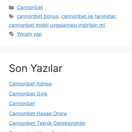
Kategoriler
Cannonbet
Etiketler
cannonbet bonus
,
cannonbet i̇le tanınırlar
,
cannonbet mobil uygulaması i̇ndirilsin mi
Yorum yap
Son Yazılar
Cannonbet Adresi
Cannonbet Giriş
Cannonbet
Cannonbet Hesap Onayı
Cannonbet Teknik Gereksinimler