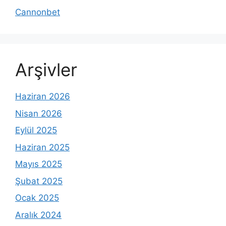
Cannonbet
Arşivler
Haziran 2026
Nisan 2026
Eylül 2025
Haziran 2025
Mayıs 2025
Şubat 2025
Ocak 2025
Aralık 2024