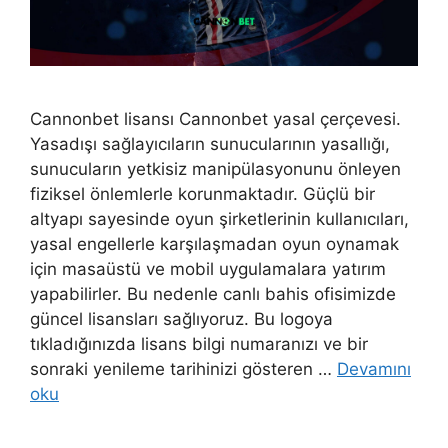
Cannonbet lisansı Cannonbet yasal çerçevesi.
Yasadışı sağlayıcıların sunucularının yasallığı,
sunucuların yetkisiz manipülasyonunu önleyen
fiziksel önlemlerle korunmaktadır. Güçlü bir
altyapı sayesinde oyun şirketlerinin kullanıcıları,
yasal engellerle karşılaşmadan oyun oynamak
için masaüstü ve mobil uygulamalara yatırım
yapabilirler. Bu nedenle canlı bahis ofisimizde
güncel lisansları sağlıyoruz. Bu logoya
tıkladığınızda lisans bilgi numaranızı ve bir
sonraki yenileme tarihinizi gösteren …
Devamını
oku