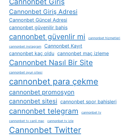
Cannonbet Giriş
Cannonbet Giriş Adresi
Cannonbet Güncel Adresi
cannonbet güvenilir bahis
cannonbet güvenlir mi
cannonbet hizmetleri
Cannonbet Kayıt
cannonbet instagram
cannonbet kaç oldu
cannonbet maç izleme
Cannonbet Nasıl Bir Site
cannonbet oyun sitesi
cannonbet para çekme
cannonbet promosyon
cannonbet sitesi
cannonbet spor bahisleri
cannonbet telegram
cannonbet tv
cannonbet tv canli maç
cannonbet tv izle
Cannonbet Twitter