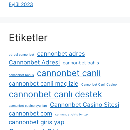
Eylül 2023
Etiketler
cannonbet adres
adresi cannonbet
Cannonbet Adresi
cannonbet bahis
cannonbet canli
cannonbet bonus
cannonbet canli maç izle
Cannonbet Canlı Casino
cannonbet canlı destek
Cannonbet Casino Sitesi
cannonbet casino oyunları
cannonbet com
cannonbet giris twitter
cannonbet giris yap