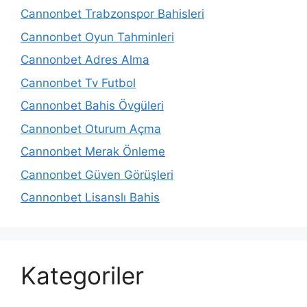
Cannonbet Trabzonspor Bahisleri
Cannonbet Oyun Tahminleri
Cannonbet Adres Alma
Cannonbet Tv Futbol
Cannonbet Bahis Övgüleri
Cannonbet Oturum Açma
Cannonbet Merak Önleme
Cannonbet Güven Görüşleri
Cannonbet Lisanslı Bahis
Kategoriler